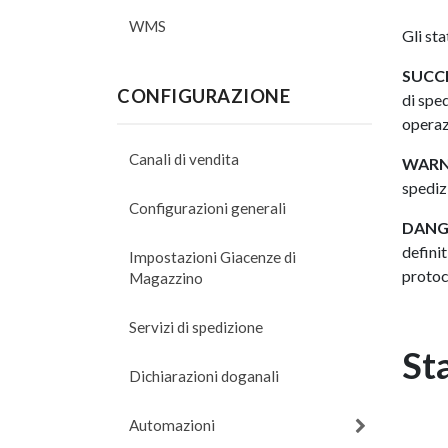
WMS
Gli sta
SUCC
CONFIGURAZIONE
di sped
operaz
Canali di vendita
WARN
spedizi
Configurazioni generali
DANG
defini
Impostazioni Giacenze di
protoco
Magazzino
Servizi di spedizione
St
Dichiarazioni doganali
Automazioni