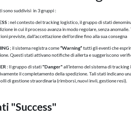
ti sono suddivisi in 3 gruppi :
ESS
: nel contesto del tracking logistico, il gruppo di stati denomi
izione in cui il processo avanza in modo regolare, senza anomalie. T
ioni previste, dall'accettazione dell'ordine fino alla sua consegna
ING
; il sistema registra come
“Warning”
tutti gli eventi che espr
one. Questi stati attivano notifiche di allerta e suggeriscono verifi
ER
: Il gruppo di stati
"Danger"
all’interno del sistema di tracking
tivamente il completamento della spedizione. Tali stati indicano una
lli di gestione straordinaria (rimborsi, nuovi invii, gestione resi).
ati "Success"