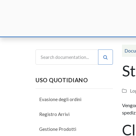
Home
F
Docu
St
USO QUOTIDIANO
Log
Evasione degli ordini
Vengon
spedizi
Registro Arrivi
Cl
Gestione Prodotti