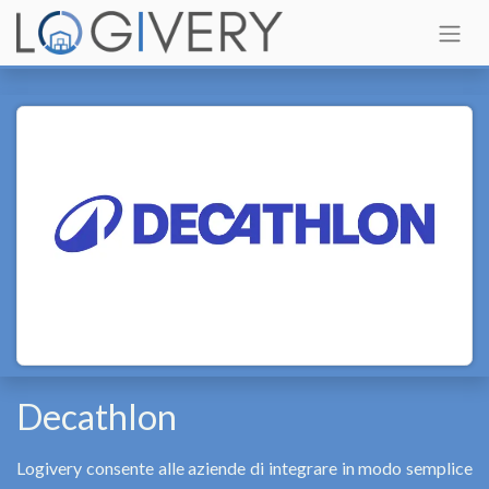
Decathlon
Logivery consente alle aziende di integrare in modo semplice