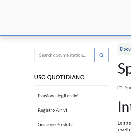
Home
F
Docu
Sp
USO QUOTIDIANO
Spe
Evasione degli ordini
In
Registro Arrivi
Le
spe
Gestione Prodotti
spedizi