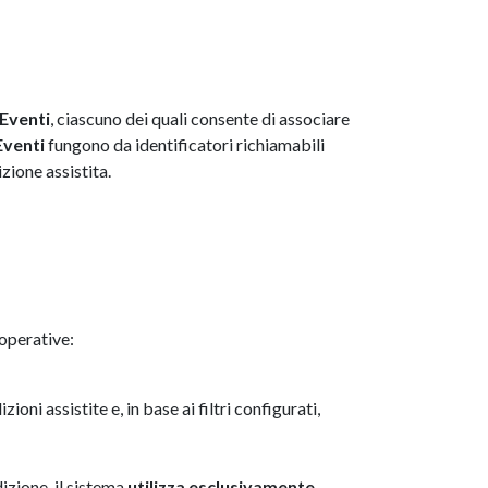
Eventi
, ciascuno dei quali consente di associare
Eventi
fungono da identificatori richiamabili
zione assistita.
operative:
zioni assistite e, in base ai filtri configurati,
izione, il sistema
utilizza esclusivamente