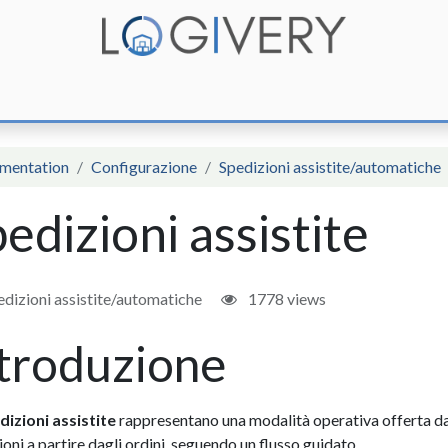
unzioni
Integrazioni
Prezzi
Assistenza
Documentazione
mentation
Configurazione
Spedizioni assistite/automatiche
edizioni assistite
dizioni assistite/automatiche
1778 views
troduzione
dizioni assistite
rappresentano una modalità operativa offerta d
oni a partire dagli ordini, seguendo un flusso guidato.