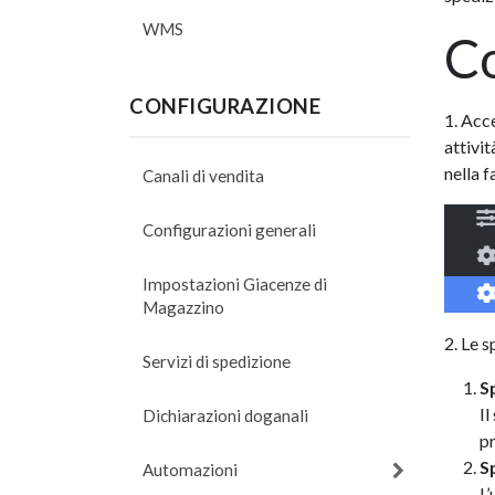
WMS
Co
CONFIGURAZIONE
1. Acc
attivi
nella f
Canali di vendita
Configurazioni generali
Impostazioni Giacenze di
Magazzino
2. Le 
Servizi di spedizione
S
Il
Dichiarazioni doganali
pr
S
Automazioni
L’