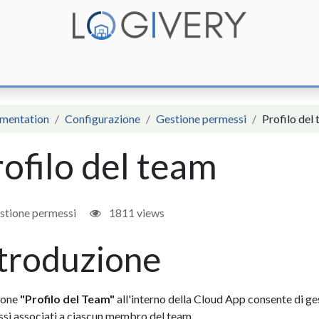
unzioni
Integrazioni
Prezzi
Assistenza
Documentazione
mentation
Configurazione
Gestione permessi
Profilo del
ofilo del team
stione permessi
1811 views
troduzione
ione
"Profilo del Team"
all'interno della Cloud App consente di ges
si associati a ciascun membro del team.