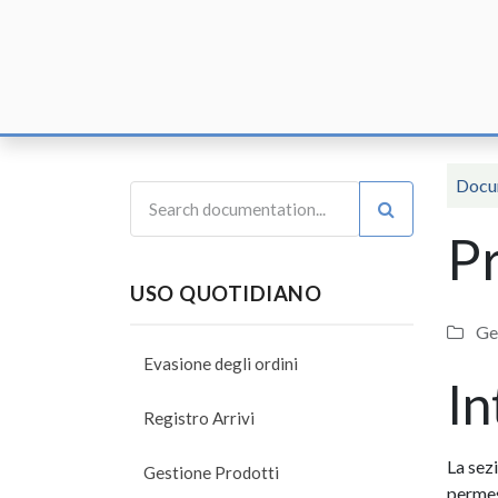
Home
F
Docu
Pr
USO QUOTIDIANO
Ge
Evasione degli ordini
In
Registro Arrivi
La sez
Gestione Prodotti
permes