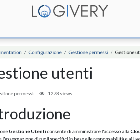
unzioni
Integrazioni
Prezzi
Assistenza
Documentazione
mentation
Configurazione
Gestione permessi
Gestione ut
stione utenti
stione permessi
1278 views
troduzione
ione
Gestione Utenti
consente di amministrare l'accesso alla
Clo
e l'assegnazione di ruoli specifici in base alle responsabilità e ai live