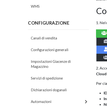
WMS
Co
CONFIGURAZIONE
1. Nel 
Canali di vendita
Configurazioni generali
Impostazioni Giacenze di
Magazzino
2. Acc
Cloud
Servizi di spedizione
Per ci
Dichiarazioni doganali
I
I
Automazioni
N