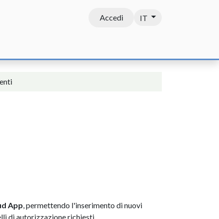
Accedi
IT
Contatti
enti
ud App
, permettendo l'inserimento di nuovi
lli di autorizzazione richiesti.