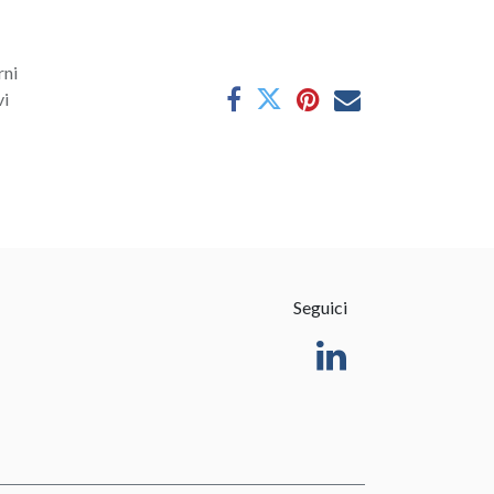
rni
vi
Seguici