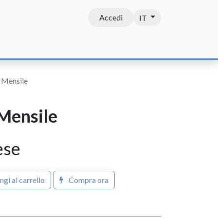
Accedi
IT
Contatti
- Mensile
 Mensile
ese
gi al carrello
Compra ora