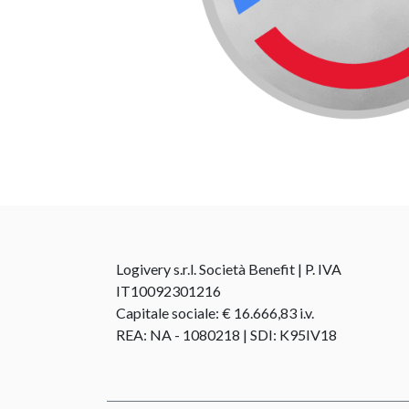
Logivery s.r.l. Società Benefit | P. IVA
IT10092301216
Capitale sociale: € 16.666,83 i.v.
REA: NA - 1080218 | SDI: K95IV18