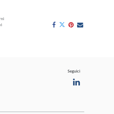
rni
vi
Seguici