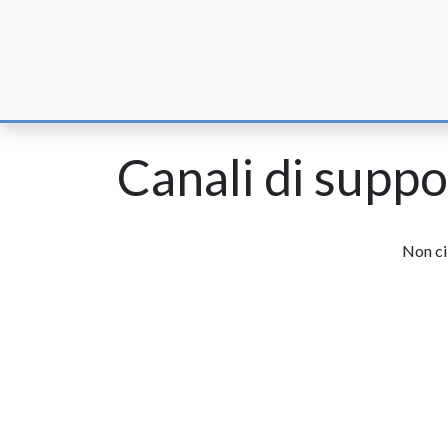
Home
F
Canali di suppo
Non ci