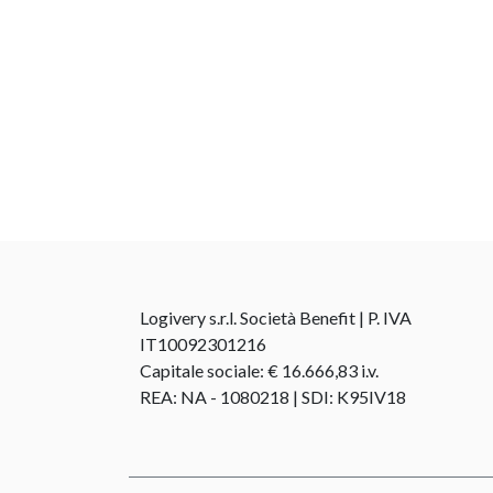
Logivery s.r.l. Società Benefit | P. IVA
IT10092301216
Capitale sociale: € 16.666,83 i.v.
REA: NA - 1080218 | SDI: K95IV18